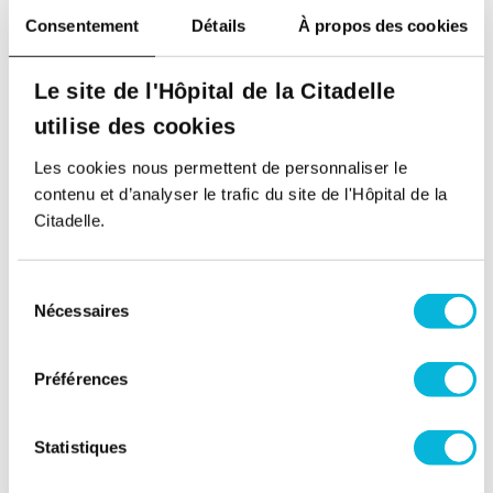
Consentement
Détails
À propos des cookies
Document
Le site de l'Hôpital de la Citadelle
utilise des cookies
Les cookies nous permettent de personnaliser le
1 seul fichier.
contenu et d’analyser le trafic du site de l'Hôpital de la
Limité à 10 Mo.
Citadelle.
Types autorisés : pdf.
Je donne mon consentement. Vous trouverez
plus d’informations sur le traitement de vos
Sélection
Nécessaires
données dans
la politique de protection des
du
données personnelles
.
consentement
Préférences
Statistiques