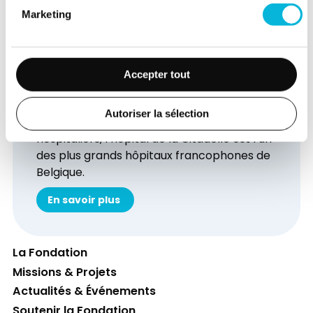
Marketing
Découvrez l'hôpital de la
Accepter tout
Citadelle
Avec plus de 4.100 collaborateurs, dont 600
Autoriser la sélection
médecins, et 900 lits répartis sur 3 sites
hospitaliers, l’hôpital de la Citadelle est l’un
des plus grands hôpitaux francophones de
Belgique.
En savoir plus
La Fondation
Missions & Projets
Actualités & Événements
Soutenir la Fondation