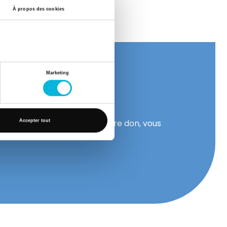
À propos des cookies
Marketing
se
ent en néonatologie. Par votre don, vous
Accepter tout
 réconfort.