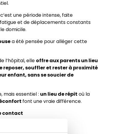
iel.
 c’est une période intense, faite
e fatigue et de déplacements constants
 le domicile.
ouse
a été pensée pour alléger cette
offre aux parents un lieu
e l’hôpital, elle
 reposer, souffler et rester à proximité
ur enfant, sans se soucier de
un lieu de répit
 mais essentiel :
où la
éconfort
font une vraie différence.
e contact
+32 (0) 4 321 65 65
l’email