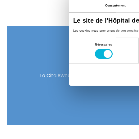
Consentement
Le site de l'Hôpital d
Les cookies nous permettent de personnaliser l
Sélection
Nécessaires
du
S
consentement
La Cita Sweet House améliore le quotidi
contribuez