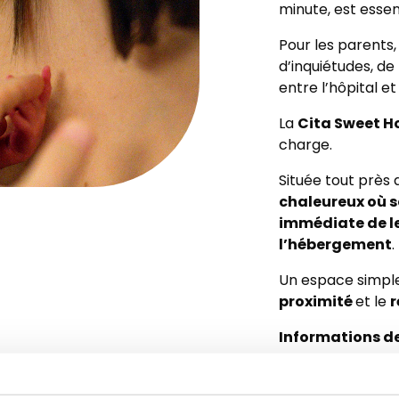
minute, est essent
Pour les parents,
d’inquiétudes, d
entre l’hôpital et
Cita Sweet H
La
charge.
Située tout près d
chaleureux où se
immédiate de le
l’hébergement
.
Un espace simple,
proximité
r
et le
Informations d
Sabine LEBIZAY : 
Cliquez pour voir 