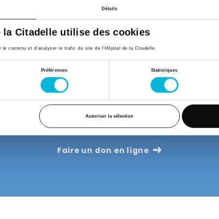
Détails
e la Citadelle utilise des cookies
e contenu et d’analyser le trafic du site de l'Hôpital de la Citadelle.
Préférences
Statistiques
outenir la Cita Sweet Hou
en des parents dont les enfants sont hospitalisés, notamm
Autoriser la sélection
 directement au fonctionnement de ce lieu de répit et de
Faire un don en ligne