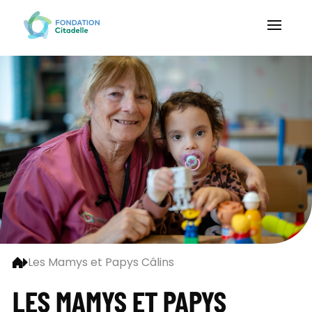
Les Mamys et Papys Câlins
LES MAMYS ET PAPYS