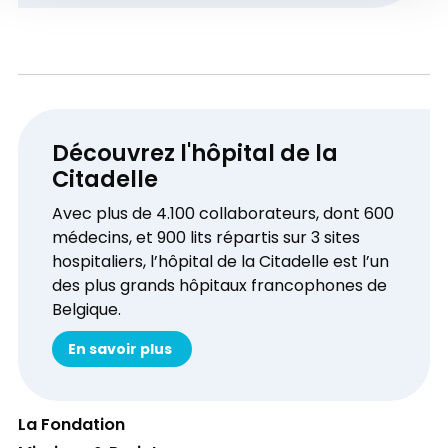
de la Fondation Citadelle
Contrôles d’accès avec authentification forte
selon le cas
Chiffrement
Anti-virus
5.2 La sécurité et les services de support
informatiques
Découvrez l'hôpital de la
Log des données et accès
Citadelle
Back-ups
Le stockage des données dans plusieurs
Avec plus de 4.100 collaborateurs, dont 600
datacenters ayant la certification de sécurité
médecins, et 900 lits répartis sur 3 sites
ISO 27001, et une classification de disponibilité
hospitaliers, l’hôpital de la Citadelle est l’un
6.2 Droit d’accès à vos données
Tier III
des plus grands hôpitaux francophones de
Belgique.
En savoir plus
La Fondation