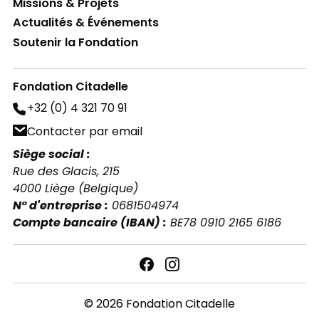
Missions & Projets
Actualités & Événements
Combien de temps conservons-nous vos
données ?
Soutenir la Fondation
Fondation Citadelle
+32 (0) 4 321 70 91
5.3 Media sociaux
Contacter par email
Siège social :
Rue des Glacis, 215
4000 Liège (Belgique)
N° d'entreprise :
0681504974
Compte bancaire (IBAN) :
BE78 0910 2165 6186
6.3 Droit de rectification, de limitation et
d’effacement de vos données
© 2026 Fondation Citadelle