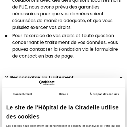
collaborons avec des tiers qui sont localisés hors
de l’UE, nous avons prévu des garanties
nécessaires pour que vos données soient
sécurisées de manière adéquate, et que vous
puissiez exercer vos droits.
Pour l’exercice de vos droits et toute question
concernant le traitement de vos données, vous
pouvez contacter la Fondation via le formulaire
de contact en bas de page.
2. Responsable du traitement
3. Données traitées
Consentement
Détails
À propos des cookies
Le site de l'Hôpital de la Citadelle utilise
,
4. Sur quelles bases utilisons-nous vos
données ?
des cookies
Les cookies nous permettent de personnaliser le contenu et d’analyser le trafic du site