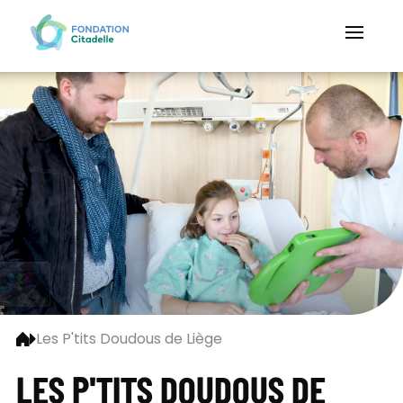
Les P'tits Doudous de Liège
LES P'TITS DOUDOUS DE