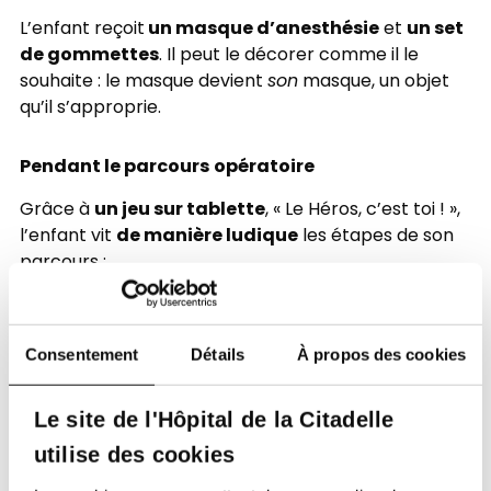
un masque d’anesthésie
un set
L’enfant reçoit
et
de gommettes
. Il peut le décorer comme il le
souhaite : le masque devient
son
masque, un objet
qu’il s’approprie.
Pendant le parcours opératoire
un jeu sur tablette
Grâce à
, « Le Héros, c’est toi ! »,
de manière ludique
l’enfant vit
les étapes de son
parcours :
repérer des dessins dans les couloirs
interagir avec son environnement
Consentement
Détails
À propos des cookies
comprendre les étapes de l’opération
Au réveil
Le site de l'Hôpital de la Citadelle
utilise des cookies
Un diplôme
un petit cadeau
et
l’attendent pour
marquer positivement la fin de l’intervention.