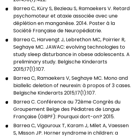
2014;16(1):422.
Barrea C, Küry S, Bezieau S, Ramaekers V. Retard
psychomoteur et ataxie associée avec une
déplétion en manganèse. 2014. Poster à la
Société Française de Neuropédiatrie.
Barrea C, Harvengt J, Lebrethon MC, Poirrier R,
Seghaye MC. JAWAC: evolving technologies to
study sleep disturbance in obese adolescents. A
preliminary study. Belgische Kinderarts
2015;17(1):107.
Barrea C, Ramaekers V, Seghaye MC. Mono and
biallelic deletion of neurexin: à propos of 3 cases.
Belgische Kinderarts 2015;17(1):107.
Barrea C. Conférence au 72ème Congrès du
Groupement Belge des Pédiatres de Langue
Française (GBPF): Pourquoi dort-on? 2015.
Barrea C, Vigouroux T, Karam J, Milet A, Vaessen
S, Misson JP. Horner syndrome in children: a