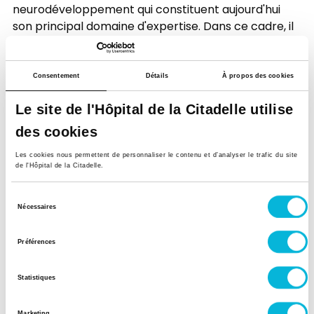
neurodéveloppement qui constituent aujourd'hui
son principal domaine d'expertise. Dans ce cadre, il
occupe également les fonctions de neuropédiatre
référent au Centre de Référence Autisme de Liège
(CRAL) et de directeur médical des Centres de
Consentement
Détails
À propos des cookies
Rééducation Ambulatoire (CRA) de Geer et de
Le site de l'Hôpital de la Citadelle utilise
Verviers.
des cookies
Parallèlement à son activité clinique, il mène
Les cookies nous permettent de personnaliser le contenu et d’analyser le trafic du site
de l'Hôpital de la Citadelle.
actuellement une thèse de doctorat consacrée à
l'étude de l'impact d'une exposition précoce à
Sélection
certains perturbateurs endocriniens sur le
Nécessaires
du
développement psychomoteur et cognitif des
consentement
enfants d'âge préscolaire.
Préférences
Statistiques
Publications
Marketing