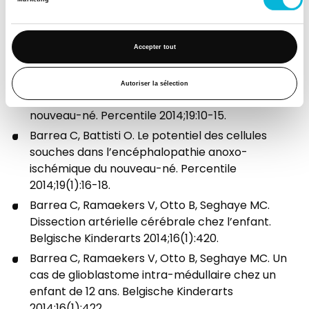
Barrea C, Vaessen S, Leroy P, Misson JP.
Thromboses veineuses cérébrales chez l’enfant.
Accepter tout
Belgische Kinderarts 2013;15(1):93.
Barrea C, Battisti O. L’hypothermie induite dans
Autoriser la sélection
l’encéphalopathie anoxo-ischémique du
nouveau-né. Percentile 2014;19:10-15.
Barrea C, Battisti O. Le potentiel des cellules
souches dans l’encéphalopathie anoxo-
ischémique du nouveau-né. Percentile
2014;19(1):16-18.
Barrea C, Ramaekers V, Otto B, Seghaye MC.
Dissection artérielle cérébrale chez l’enfant.
Belgische Kinderarts 2014;16(1):420.
Barrea C, Ramaekers V, Otto B, Seghaye MC. Un
cas de glioblastome intra-médullaire chez un
enfant de 12 ans. Belgische Kinderarts