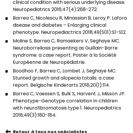
clinical condition with serious underlying disease.
Neuropediatrics 2016;47(4):268-272.
Barrea C, Nicolescu R, Minassian B, Leroy P. Lafora
disease and diabetes – Enlarging clinical
phenotype. Neuropediactrics 2018;49(S01):S1-S12.
Moline S, Barrea C, Ramaekers V, Seghaye MC.
Neuroborreliosis presenting as Guillain-Barre
syndrome: a case report. Poster à la Société
Européenne de Neuropédiatrie.
Boodhoo F, Barrea C, Lombet J, Seghaye MC.
Stunted growth and alopecia totalis: a case
report. Belgische Kinderarts 2018;20(1):114.
Barrea C, Vaessen S, Bulk S, Harvent J, Misson JP.
Phenotype-Genotype correlation in children
with neurofibromatosis type 1. Neuropediatrics
2018;49(3):180-184.
Retour à tous nos spécialistes