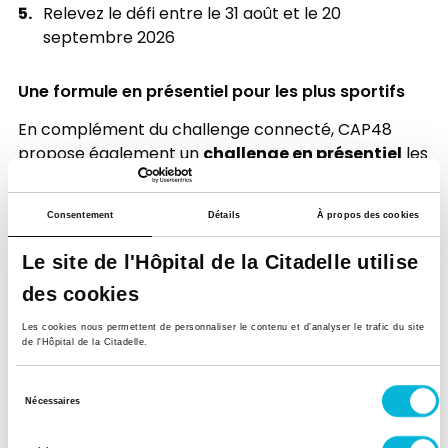
Relevez le défi entre le 31 août et le 20
septembre 2026
Une formule en présentiel pour les plus sportifs
En complément du challenge connecté, CAP48
challenge en présentiel
propose également un
les
19 et 20 septembre 2026
. Les participants sont
100 km en maximum 30 heures
invités à parcourir
Consentement
Détails
À propos des cookies
sur des parcours de trail proposant différentes
distances et niveaux de dénivelé. Le défi peut être
Le site de l'Hôpital de la Citadelle utilise
en équipe
relevé
(jusqu'à 30 personnes par
des cookies
en relais
en individuel
organisme),
ou
. Une
formule idéale pour celles et ceux qui souhaitent
Les cookies nous permettent de personnaliser le contenu et d’analyser le trafic du site
vivre une expérience sportive et collective au cœur
de l'Hôpital de la Citadelle.
des paysages de la région de Malmedy.
Sélection
Nécessaires
S'inscrire
du
consentement